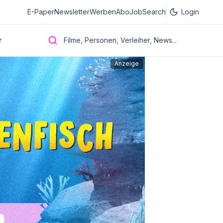
E-Paper
Newsletter
Werben
Abo
JobSearch
Login
r
Filme, Personen, Verleiher, News...
Anzeige