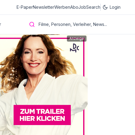
E-Paper
Newsletter
Werben
Abo
JobSearch
Login
r
Filme, Personen, Verleiher, News...
Anzeige