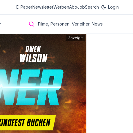
E-Paper
Newsletter
Werben
Abo
JobSearch
Login
r
Filme, Personen, Verleiher, News...
Anzeige