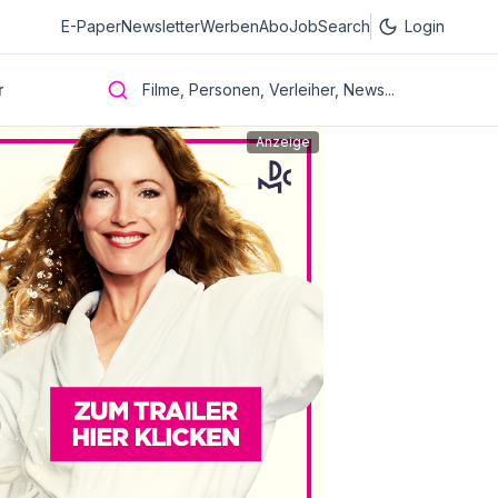
E-Paper
Newsletter
Werben
Abo
JobSearch
Login
r
Filme, Personen, Verleiher, News...
Anzeige