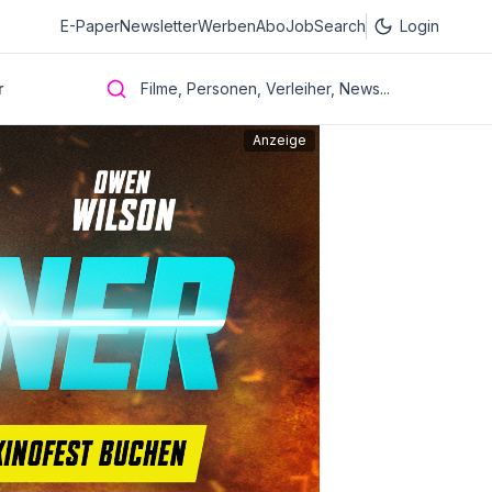
E-Paper
Newsletter
Werben
Abo
JobSearch
Login
r
Filme, Personen, Verleiher, News...
Anzeige