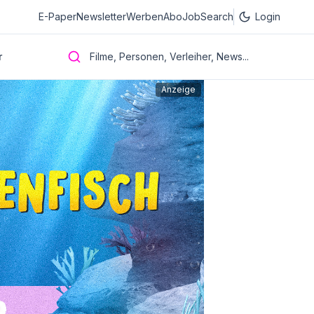
E-Paper
Newsletter
Werben
Abo
JobSearch
Login
r
Filme, Personen, Verleiher, News...
Anzeige