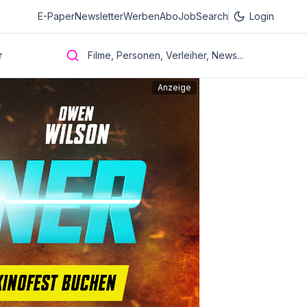
E-Paper
Newsletter
Werben
Abo
JobSearch
Login
r
Filme, Personen, Verleiher, News...
Anzeige