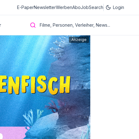
E-Paper
Newsletter
Werben
Abo
JobSearch
Login
r
Filme, Personen, Verleiher, News...
Anzeige