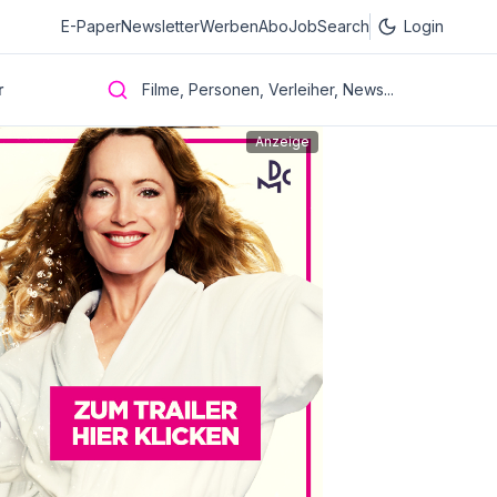
E-Paper
Newsletter
Werben
Abo
JobSearch
Login
r
Filme, Personen, Verleiher, News...
Anzeige