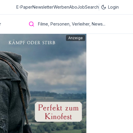
E-Paper
Newsletter
Werben
Abo
JobSearch
Login
r
Filme, Personen, Verleiher, News...
Anzeige