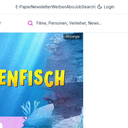
E-Paper
Newsletter
Werben
Abo
JobSearch
Login
r
Filme, Personen, Verleiher, News...
Anzeige