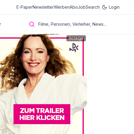
E-Paper
Newsletter
Werben
Abo
JobSearch
Login
r
Filme, Personen, Verleiher, News...
Anzeige