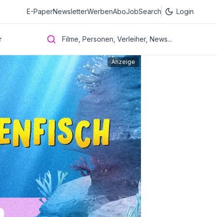
E-Paper
Newsletter
Werben
Abo
JobSearch
Login
r
Filme, Personen, Verleiher, News...
Anzeige