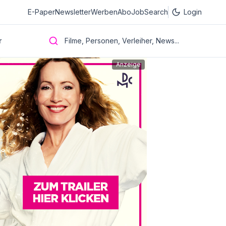
E-Paper
Newsletter
Werben
Abo
JobSearch
Login
r
Filme, Personen, Verleiher, News...
Anzeige