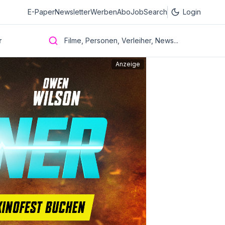
E-Paper
Newsletter
Werben
Abo
JobSearch
Login
r
Filme, Personen, Verleiher, News...
Anzeige