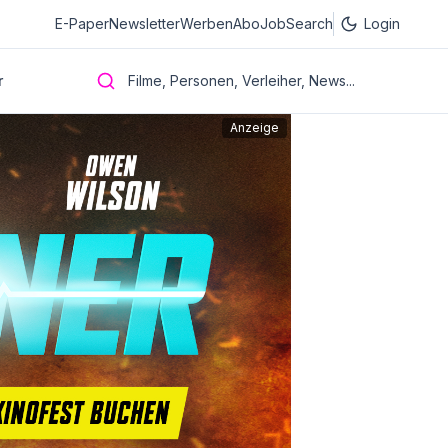
E-Paper
Newsletter
Werben
Abo
JobSearch
Login
r
Filme, Personen, Verleiher, News...
Anzeige