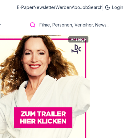
E-Paper
Newsletter
Werben
Abo
JobSearch
Login
r
Filme, Personen, Verleiher, News...
Anzeige