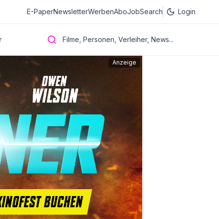
E-Paper
Newsletter
Werben
Abo
JobSearch
Login
r
Filme, Personen, Verleiher, News...
Anzeige