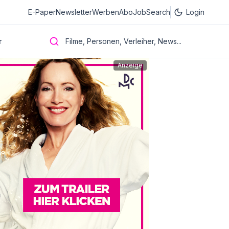
E-Paper
Newsletter
Werben
Abo
JobSearch
Login
r
Filme, Personen, Verleiher, News...
Anzeige