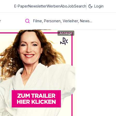
E-Paper
Newsletter
Werben
Abo
JobSearch
Login
r
Filme, Personen, Verleiher, News...
Anzeige