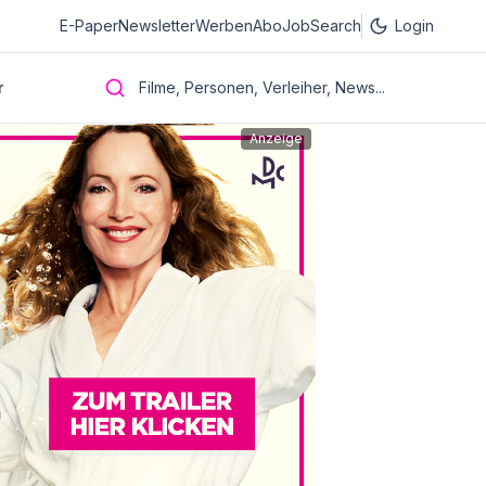
E-Paper
Newsletter
Werben
Abo
JobSearch
Login
r
Filme, Personen, Verleiher, News...
Anzeige