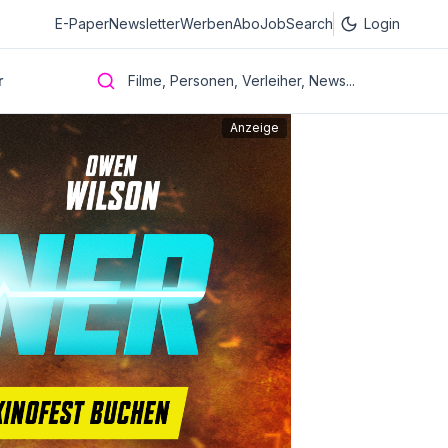
E-Paper
Newsletter
Werben
Abo
JobSearch
Login
r
Filme, Personen, Verleiher, News...
Anzeige