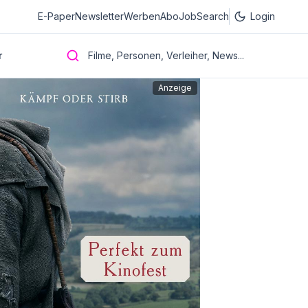
E-Paper
Newsletter
Werben
Abo
JobSearch
Login
r
Filme, Personen, Verleiher, News...
Anzeige