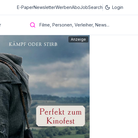
E-Paper
Newsletter
Werben
Abo
JobSearch
Login
r
Filme, Personen, Verleiher, News...
Anzeige