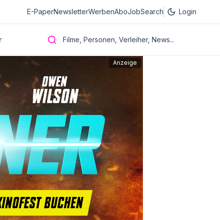
E-Paper
Newsletter
Werben
Abo
JobSearch
Login
r
Filme, Personen, Verleiher, News...
Anzeige