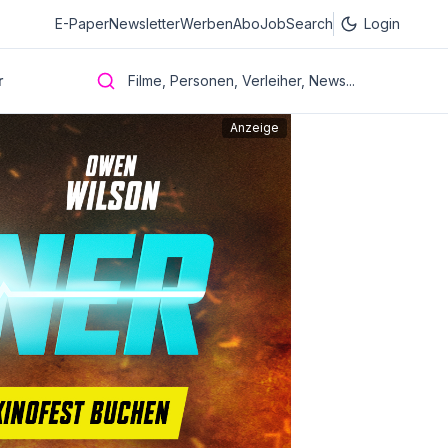
E-Paper
Newsletter
Werben
Abo
JobSearch
Login
r
Filme, Personen, Verleiher, News...
Anzeige