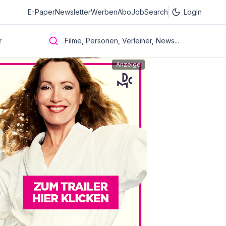
E-Paper
Newsletter
Werben
Abo
JobSearch
Login
r
Filme, Personen, Verleiher, News...
Anzeige