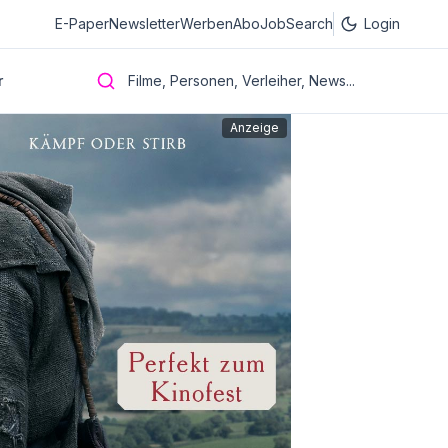
E-Paper
Newsletter
Werben
Abo
JobSearch
Login
r
Filme, Personen, Verleiher, News...
Anzeige