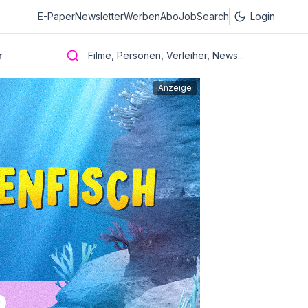
E-Paper
Newsletter
Werben
Abo
JobSearch
Login
r
Filme, Personen, Verleiher, News...
Anzeige