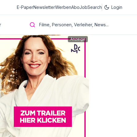
E-Paper
Newsletter
Werben
Abo
JobSearch
Login
r
Filme, Personen, Verleiher, News...
Anzeige