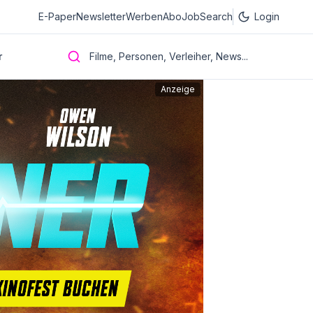
E-Paper
Newsletter
Werben
Abo
JobSearch
Login
r
Filme, Personen, Verleiher, News...
Anzeige