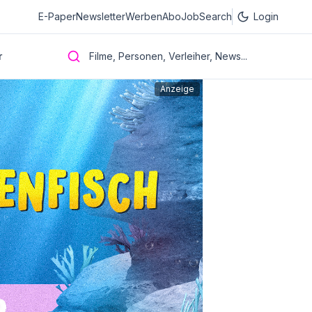
E-Paper
Newsletter
Werben
Abo
JobSearch
Login
r
Filme, Personen, Verleiher, News...
Anzeige