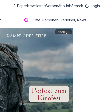
E-Paper
Newsletter
Werben
Abo
JobSearch
Login
r
Filme, Personen, Verleiher, News...
Anzeige