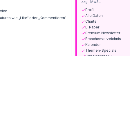
zzgl. MwSt.
Profil
vice
Alle Daten
tures wie „Like“ oder „Kommentieren“
Charts
E-Paper
Premium Newsletter
Branchenverzeichnis
Kalender
Themen-Specials
Film Datenbank
Print-Ausgaben und Sond
Jetzt abonnieren
Bereits Kunde? Anmelden