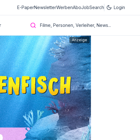
E-Paper
Newsletter
Werben
Abo
JobSearch
Login
r
Filme, Personen, Verleiher, News...
Anzeige