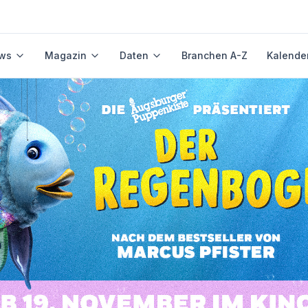
ws
Magazin
Daten
Branchen A-Z
Kalende