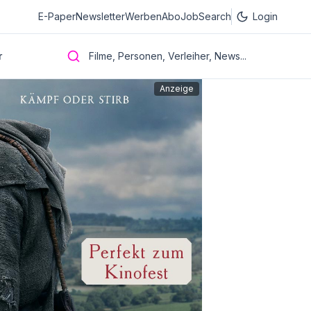
E-Paper
Newsletter
Werben
Abo
JobSearch
Login
r
Filme, Personen, Verleiher, News...
Anzeige