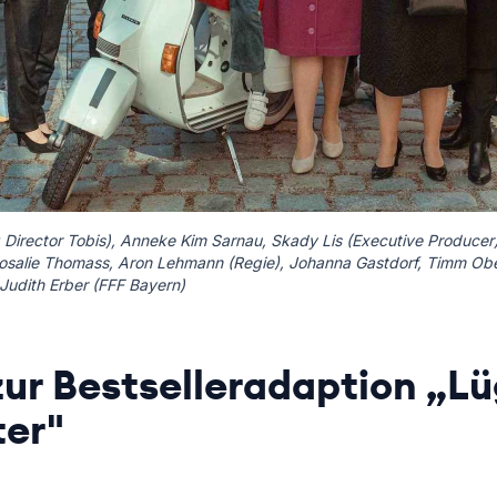
rector Tobis), Anneke Kim Sarnau, Skady Lis (Executive Producer), G
Rosalie Thomass, Aron Lehmann (Regie), Johanna Gastdorf, Timm Ob
Judith Erber (FFF Bayern)
zur Bestselleradaption „L
ter"