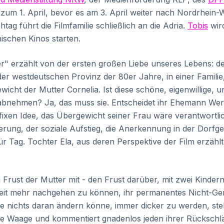
zum 1. April, bevor es am 3. April weiter nach Nordrhein-
htag führt die Filmfamilie schließlich an die Adria.
Tobis
wird
ischen Kinos starten.
r" erzählt von der ersten großen Liebe unseres Lebens: d
der westdeutschen Provinz der 80er Jahre, in einer Familie,
wicht der Mutter Cornelia. Ist diese schöne, eigenwillige,
 abnehmen? Ja, das muss sie. Entscheidet ihr Ehemann Wer
fixen Idee, das Übergewicht seiner Frau wäre verantwortlic
rderung, der soziale Aufstieg, die Anerkennung in der Dorfg
ür Tag. Tochter Ela, aus deren Perspektive der Film erzähl
rust der Mutter mit - den Frust darüber, mit zwei Kinder
keit mehr nachgehen zu können, ihr permanentes Nicht-G
sie nichts daran ändern könne, immer dicker zu werden, ste
ie Waage und kommentiert gnadenlos jeden ihrer Rückschlä