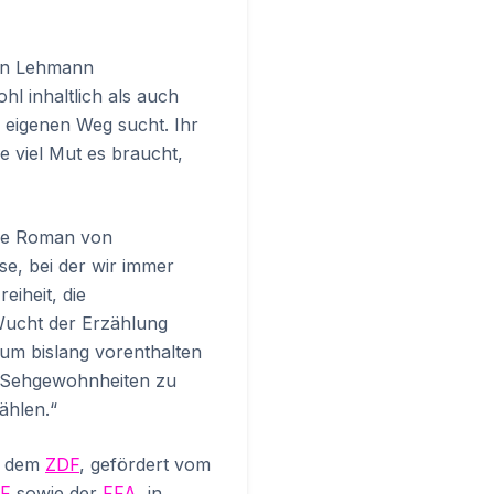
ron Lehmann
 inhaltlich als auch
n eigenen Weg sucht. Ihr
e viel Mut es braucht,
de Roman von
se, bei der wir immer
eiheit, die
 Wucht der Erzählung
ikum bislang vorenthalten
en Sehgewohnheiten zu
ählen.“
t dem
ZDF
, gefördert vom
F
sowie der
FFA
, in