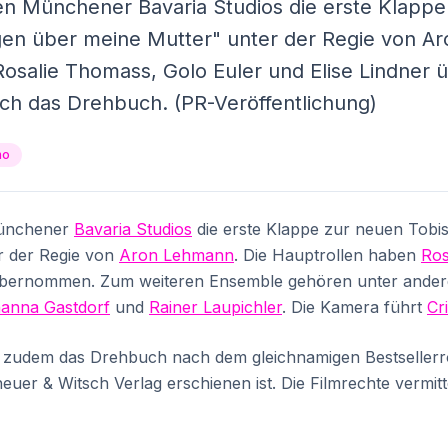
en Münchener Bavaria Studios die erste Klappe
gen über meine Mutter" unter der Regie von A
Rosalie Thomass, Golo Euler und Elise Lindne
ch das Drehbuch. (PR-Veröffentlichung)
no
Münchener
Bavaria Studios
die erste Klappe zur neuen Tobi
r der Regie von
Aron Lehmann
. Die Hauptrollen haben
Ros
bernommen. Zum weiteren Ensemble gehören unter ande
anna Gastdorf
und
Rainer Laupichler
. Die Kamera führt
Cri
b zudem das Drehbuch nach dem gleichnamigen Bestselle
heuer & Witsch Verlag erschienen ist. Die Filmrechte vermitt