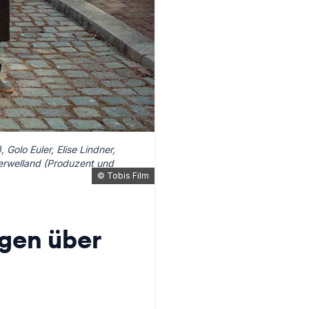
olo Euler, Elise Lindner,
erwelland (Produzent und
©
Tobis Film
ügen über