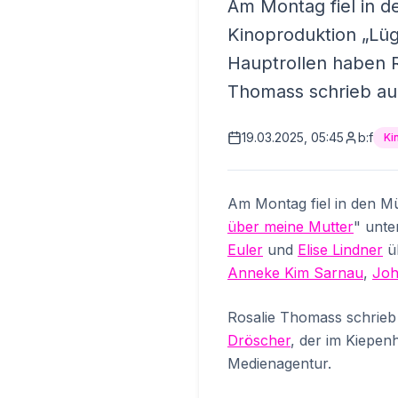
Am Montag fiel in d
Kinoproduktion „Lü
Hauptrollen haben 
Thomass schrieb au
19.03.2025, 05:45
b:f
Ki
Am Montag fiel in den 
über meine Mutter
" unte
Euler
und
Elise Lindner
ü
Anneke Kim Sarnau
,
Joh
Rosalie Thomass schrie
Dröscher
, der im Kiepen
Medienagentur.