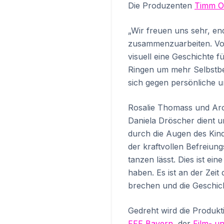
Die Produzenten
Timm O
„Wir freuen uns sehr, e
zusammenzuarbeiten. Von
visuell eine Geschichte f
Ringen um mehr Selbstbes
sich gegen persönliche u
Rosalie Thomass und Ar
Daniela Dröscher dient un
durch die Augen des Kinde
der kraftvollen Befreiung
tanzen lässt. Dies ist ei
haben. Es ist an der Zei
brechen und die Geschic
Gedreht wird die Produkt
FFF Bayern
, der
Film- u