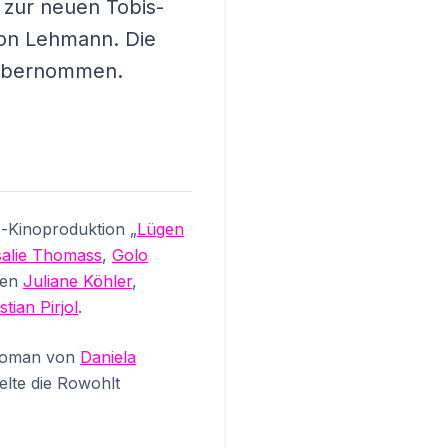
 zur neuen Tobis-
ron Lehmann. Die
r übernommen.
s-Kinoproduktion „
Lügen
alie Thomass
,
Golo
ren
Juliane Köhler
,
stian Pirjol
.
rroman von
Daniela
elte die Rowohlt