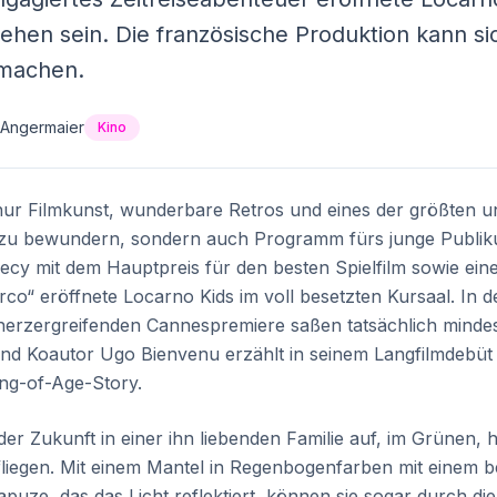
sehen sein. Die französische Produktion kann s
machen.
 Angermaier
Kino
 nur Filmkunst, wunderbare Retros und eines der größten 
 zu bewundern, sondern auch Programm fürs junge Publik
necy mit dem Hauptpreis für den besten Spielfilm sowie ein
co“ eröffnete Locarno Kids im voll besetzten Kursaal. In d
herzergreifenden Cannespremiere saßen tatsächlich mindes
nd Koautor Ugo Bienvenu erzählt in seinem Langfilmdebüt 
ing-of-Age-Story.
 der Zukunft in einer ihn liebenden Familie auf, im Grünen
iegen. Mit einem Mantel in Regenbogenfarben mit einem 
ze, das das Licht reflektiert, können sie sogar durch die 