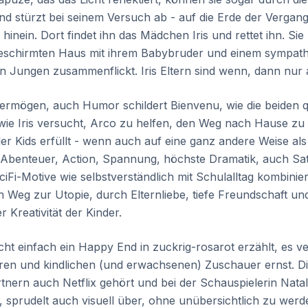
nd stürzt bei seinem Versuch ab - auf die Erde der Vergan
 hinein. Dort findet ihn das Mädchen Iris und rettet ihn. Sie
eschirmten Haus mit ihrem Babybruder und einem sympat
n Jungen zusammenflickt. Iris Eltern sind wenn, dann nur a
rmögen, auch Humor schildert Bienvenu, wie die beiden qu
wie Iris versucht, Arco zu helfen, den Weg nach Hause zu 
er Kids erfüllt - wenn auch auf eine ganz andere Weise als
Abenteuer, Action, Spannung, höchste Dramatik, auch Sat
SciFi-Motive wie selbstverständlich mit Schulalltag kombinier
n Weg zur Utopie, durch Elternliebe, tiefe Freundschaft un
 Kreativität der Kinder.
cht einfach ein Happy End in zuckrig-rosarot erzählt, es ve
uren und kindlichen (und erwachsenen) Zuschauer ernst. D
tnern auch Netflix gehört und bei der Schauspielerin Nat
sprudelt auch visuell über, ohne unübersichtlich zu werde