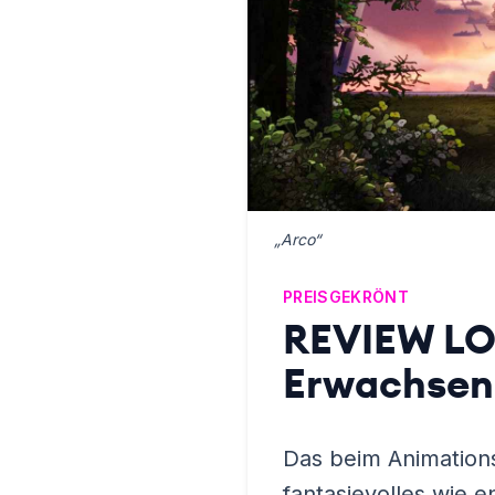
„Arco“
PREISGEKRÖNT
REVIEW LOC
Erwachsen
Das beim Animations
fantasievolles wie 