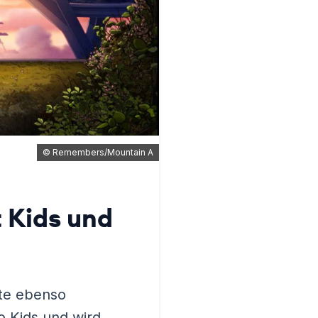
©
Remembers/Mountain A
 Kids und
rte ebenso
o Kids und wird