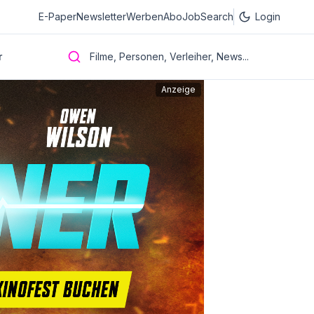
E-Paper
Newsletter
Werben
Abo
JobSearch
Login
r
Filme, Personen, Verleiher, News...
Anzeige