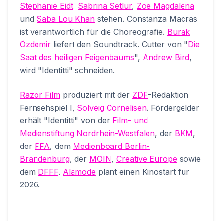
Stephanie Eidt
,
Sabrina Setlur
,
Zoe Magdalena
und
Saba Lou Khan
stehen. Constanza Macras
ist verantwortlich für die Choreografie.
Burak
Özdemir
liefert den Soundtrack. Cutter von "
Die
Saat des heiligen Feigenbaums
",
Andrew Bird
,
wird "Identitti" schneiden.
Razor Film
produziert mit der
ZDF
-Redaktion
Fernsehspiel I,
Solveig Cornelisen
. Fördergelder
erhält "Identitti" von der
Film- und
Medienstiftung Nordrhein-Westfalen
, der
BKM
,
der
FFA
, dem
Medienboard Berlin-
Brandenburg
, der
MOIN
,
Creative Europe
sowie
dem
DFFF
.
Alamode
plant einen Kinostart für
2026.