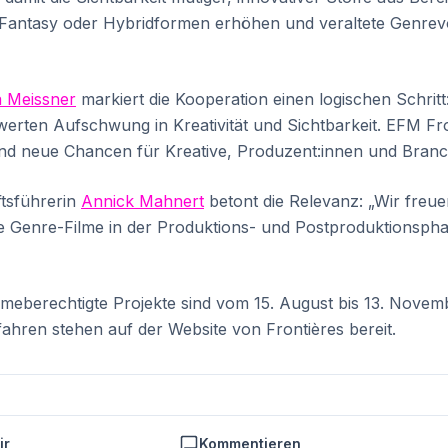
, Fantasy oder Hybridformen erhöhen und veraltete Genrev
a Meissner
markiert die Kooperation einen logischen Schritt
erten Aufschwung in Kreativität und Sichtbarkeit. EFM Fro
und neue Chancen für Kreative, Produzent:innen und Branc
tsführerin
Annick Mahnert
betont die Relevanz: „Wir freu
ie Genre-Filme in der Produktions- und Postproduktionsphas
hmeberechtigte Projekte sind vom 15. August bis 13. Novemb
hren stehen auf der Website von Frontières bereit.
ir
Kommentieren