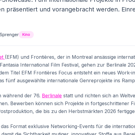
en präsentiert und vorangebracht werden. Einr
 Sprenger
Kino
et
(EFM) und Frontières, der in Montreal ansässige interna
ntasia International Film Festival, gehen zur Berlinale 20
 dem Titel EFM Frontières Focus entsteht ein neues Work-i
 fünf ausgewählte internationale Genreprojekte ins Rampe
en während der 76.
Berlinale
statt und richten sich an Weltve
nen. Bewerben können sich Projekte in fortgeschrittener F
ostproduktion, die bis zu den Herbstmärkten 2026 fertigges
 das Format exklusive Networking-Events für die internat
damit die Sichtbarkeit mutiger, innovativer Stoffe aus Berei