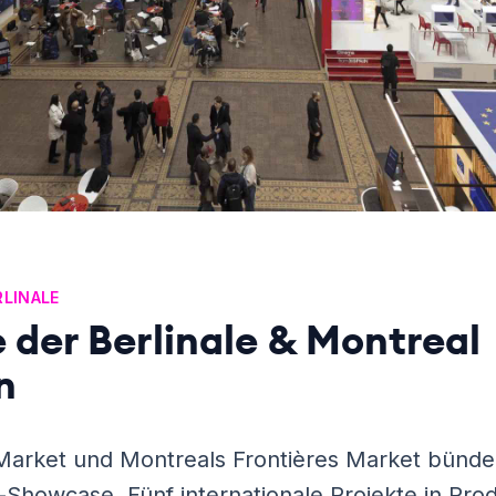
RLINALE
 der Berlinale & Montreal
n
arket und Montreals Frontières Market bündel
-Showcase. Fünf internationale Projekte in Pro