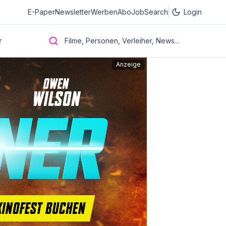
E-Paper
Newsletter
Werben
Abo
JobSearch
Login
r
Filme, Personen, Verleiher, News...
Anzeige