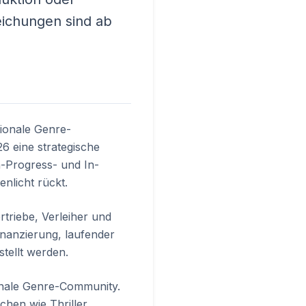
eichungen sind ab
tionale Genre-
26 eine strategische
n-Progress- und In-
nlicht rückt.
rtriebe, Verleiher und
inanzierung, laufender
tellt werden.
ionale Genre-Community.
chen wie Thriller,