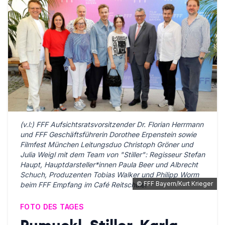
(v.l:) FFF Aufsichtsratsvorsitzender Dr. Florian Herrmann
und FFF Geschäftsführerin Dorothee Erpenstein sowie
Filmfest München Leitungsduo Christoph Gröner und
Julia Weigl mit dem Team von "Stiller": Regisseur Stefan
Haupt, Hauptdarsteller*innen Paula Beer und Albrecht
Schuch, Produzenten Tobias Walker und Philipp Worm
©
FFF Bayern/Kurt Krieger
beim FFF Empfang im Café Reitschule.
FOTO DES TAGES