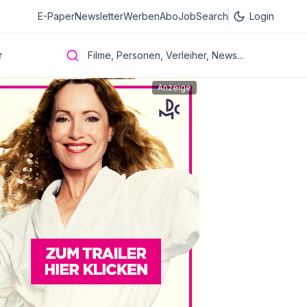
E-Paper
Newsletter
Werben
Abo
JobSearch
Login
r
Filme, Personen, Verleiher, News...
Anzeige