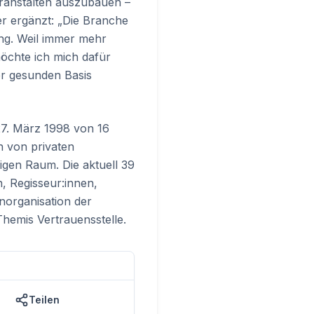
ranstalten auszubauen –
er ergänzt: „Die Branche
ung. Weil immer mehr
öchte ich mich dafür
er gesunden Basis
27. März 1998 von 16
n von privaten
gen Raum. Die aktuell 39
, Regisseur:innen,
norganisation der
Themis Vertrauensstelle.
Teilen