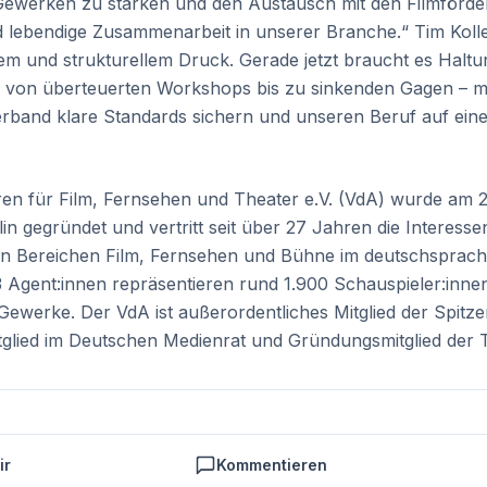
ewerken zu stärken und den Austausch mit den Filmförde
nd lebendige Zusammenarbeit in unserer Branche.“ Tim Koll
chem und strukturellem Druck. Gerade jetzt braucht es Halt
 – von überteuerten Workshops bis zu sinkenden Gagen – m
Verband klare Standards sichern und unseren Beruf auf ein
en für Film, Fernsehen und Theater e.V. (VdA) wurde am 
in gegründet und vertritt seit über 27 Jahren die Interesse
en Bereichen Film, Fernsehen und Bühne im deutschsprachi
3 Agent:innen repräsentieren rund 1.900 Schauspieler:innen
Gewerke. Der VdA ist außerordentliches Mitglied der Spitze
itglied im Deutschen Medienrat und Gründungsmitglied der 
ir
Kommentieren