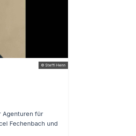
©
Steffi Henn
r Agenturen für
rcel Fechenbach und