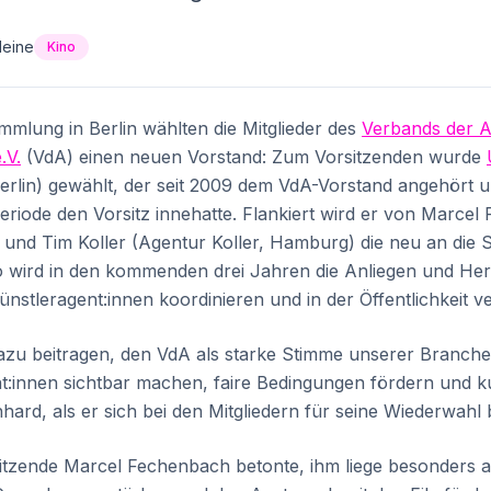
Heine
Kino
mmlung in Berlin wählten die Mitglieder des
Verbands der A
.V.
(VdA) einen neuen Vorstand: Zum Vorsitzenden wurde
rlin) gewählt, der seit 2009 dem VdA-Vorstand angehört un
iode den Vorsitz innehatte. Flankiert wird er von Marce
 und Tim Koller (Agentur Koller, Hamburg) die neu an die 
o wird in den kommenden drei Jahren die Anliegen und He
stleragent:innen koordinieren und in der Öffentlichkeit ve
zu beitragen, den VdA als starke Stimme unserer Branche 
nt:innen sichtbar machen, faire Bedingungen fördern und kul
nhard, als er sich bei den Mitgliedern für seine Wiederwahl
sitzende Marcel Fechenbach betonte, ihm liege besonders 