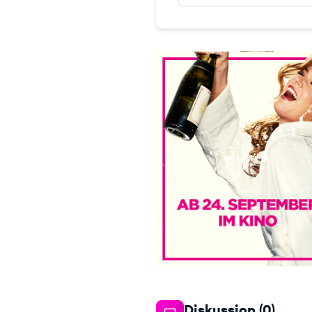
Diskussion (
0
)