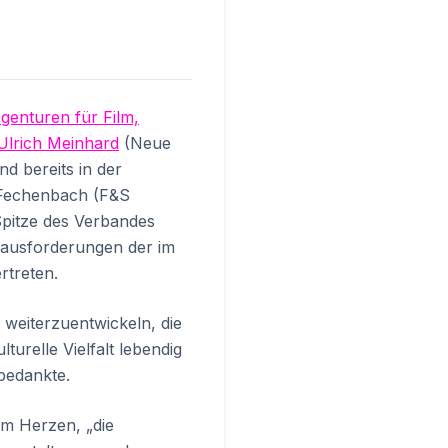
genturen für Film,
Ulrich Meinhard
(Neue
d bereits in der
l Fechenbach (F&S
Spitze des Verbandes
rausforderungen der im
rtreten.
weiterzuentwickeln, die
turelle Vielfalt lebendig
 bedankte.
am Herzen, „die