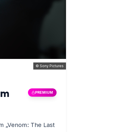
©
Sony Pictures
om
PREMIUM
lm „Venom: The Last