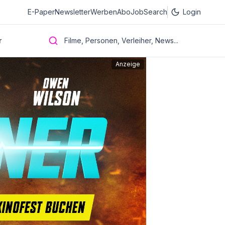
E-Paper
Newsletter
Werben
Abo
JobSearch
Login
r
Filme, Personen, Verleiher, News...
Anzeige