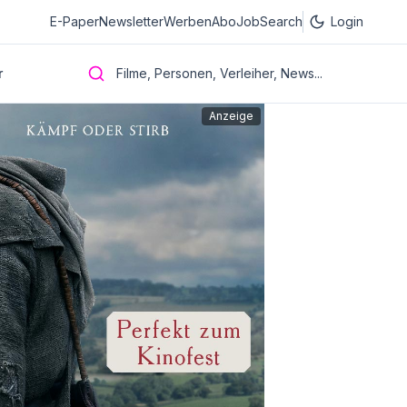
E-Paper
Newsletter
Werben
Abo
JobSearch
Login
r
Filme, Personen, Verleiher, News...
Anzeige