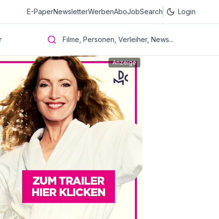
E-Paper
Newsletter
Werben
Abo
JobSearch
Login
r
Filme, Personen, Verleiher, News...
Anzeige