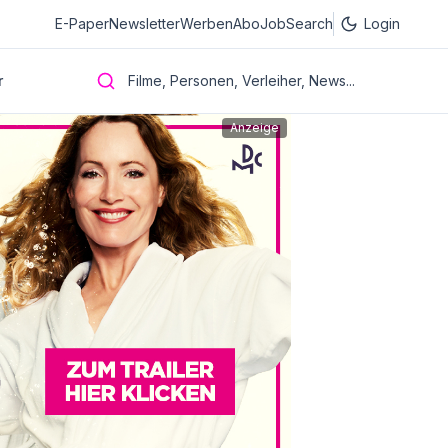
E-Paper
Newsletter
Werben
Abo
JobSearch
Login
r
Filme, Personen, Verleiher, News...
Anzeige