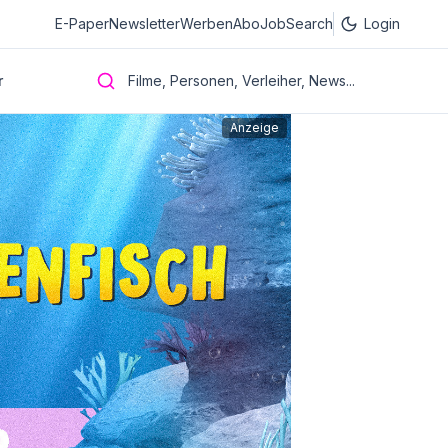
E-Paper
Newsletter
Werben
Abo
JobSearch
Login
r
Filme, Personen, Verleiher, News...
Anzeige