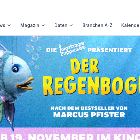
ws
Magazin
Daten
Branchen A-Z
Kalende