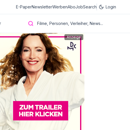
E-Paper
Newsletter
Werben
Abo
JobSearch
Login
r
Filme, Personen, Verleiher, News...
Anzeige