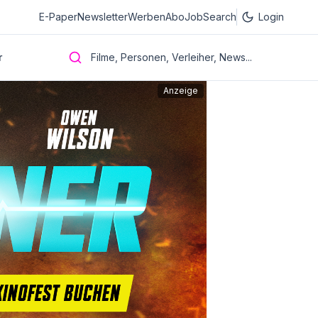
E-Paper
Newsletter
Werben
Abo
JobSearch
Login
r
Filme, Personen, Verleiher, News...
Anzeige