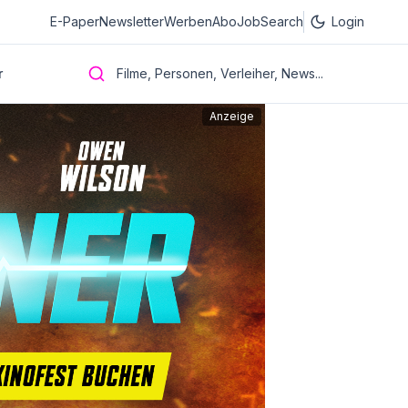
E-Paper
Newsletter
Werben
Abo
JobSearch
Login
r
Filme, Personen, Verleiher, News...
Anzeige