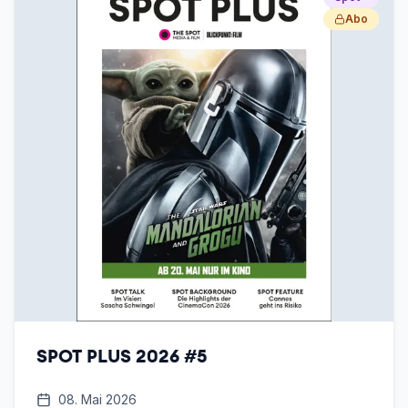
Abo
SPOT PLUS 2026 #5
08. Mai 2026