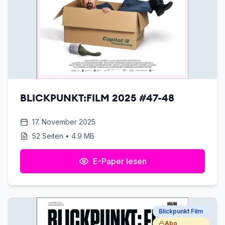
BLICKPUNKT:FILM 2025 #47-48
17. November 2025
52
Seiten •
4.9 MB
E-Paper lesen
Blickpunkt Film
Abo