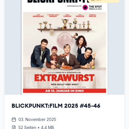
BLICKPUNKT:FILM 2025 #45-46
03. November 2025
52
Seiten •
4.4 MB