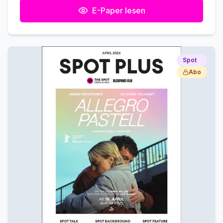
E-Paper lesen
Spot
Abo