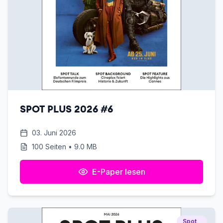
SPOT PLUS 2026 #6
03. Juni 2026
100
Seiten •
9.0 MB
E-Paper lesen
Spot