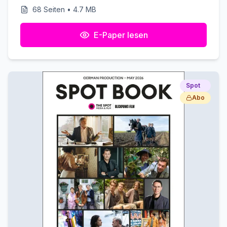
68
Seiten •
4.7 MB
E-Paper lesen
Spot
Abo