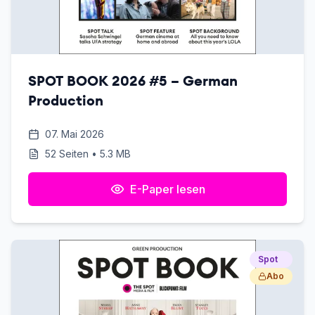
SPOT BOOK 2026 #5 – German
Production
07. Mai 2026
52
Seiten •
5.3 MB
E-Paper lesen
Spot
Abo