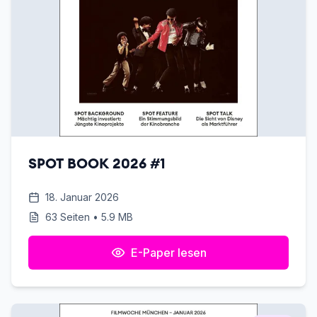
SPOT BOOK 2026 #1
18. Januar 2026
63
Seiten •
5.9 MB
E-Paper lesen