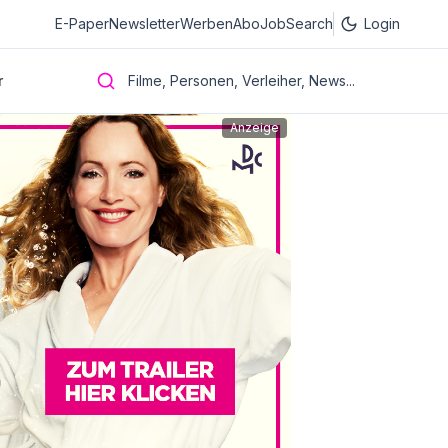
E-Paper
Newsletter
Werben
Abo
JobSearch
Login
r
Filme, Personen, Verleiher, News...
Anzeige